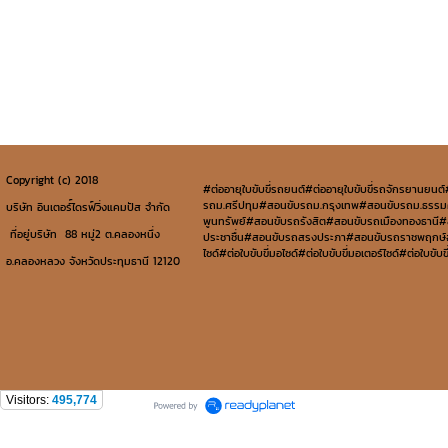
Copyright (c) 2018
#ต่ออายุใบขับขี่รถยนต์#ต่ออายุใบขับขี่รถจักรยานยนต
รถม.ศรีปทุม#สอนขับรถม.กรุงเทพ#สอนขับรถม.ธรร
บริษัท อินเตอร์์ไดรฟ์วิ่งแคมปัส จำกัด
พูนทรัพย์#สอนขับรถรังสิต#สอนขับรถเมืองทองธาน
ที่อยู่บริษัท 88 หมู่2 ต.คลองหนึ่ง
ประชาชื่น#สอนขับรถสรงประภา#สอนขับรถราชพฤกษ์#สอน
ไซด์#ต่อใบขับขี่มอไซด์#ต่อใบขับขี่มอเตอร์ไซด์#ต่อใ
อ.คลองหลวง จังหวัดประทุมธานี 12120
Visitors:
495,774