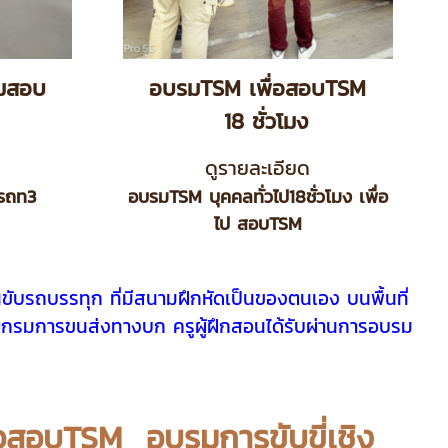
้อมสอบ
อบรมTSM เพื่อสอบTSM
18 ชั่วโมง
ดูรายละเอียด
่รถท3
อบรมTSM บุคคลทั่วไป18ชั่วโมง เพื่อ
ไป สอบTSM
นขับรถบรรทุก ที่มีสนามฝึกหัดเป็นของตนเอง บนพื้นที่
กรมการขนส่งทางบก ครูผู้ฝึกสอนได้รับผ่านการอบรม
่อสอบTSM อบรมการขับขี่เชิง