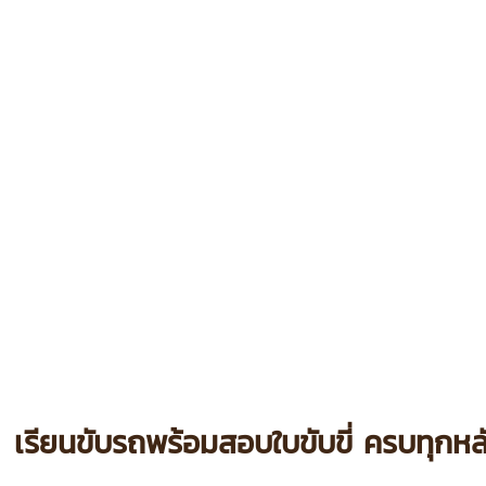
เรียนขับรถพร้อมสอบใบขับขี่ ครบทุกหล