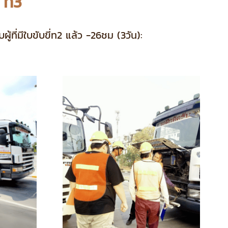
 ท3
ที่มีใบขับขี่ท2 แล้ว -26ชม (3วัน):