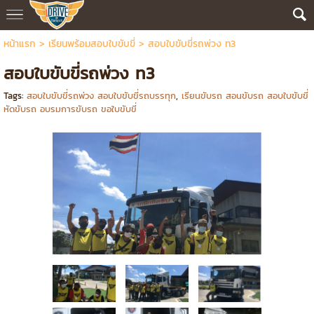
หน้าแรก
>
เรียนพร้อมสอบใบขับขี่
>
สอบใบขับขี่รถพ่วง ท3
สอบใบขับขี่รถพ่วง ท3
Tags:
สอบใบขับขี่รถพ่วง สอบใบขับขี่รถบรรทุก
,
เรียนขับรถ สอนขับรถ สอบใบขับขี่
หัดขับรถ อบรมการขับรถ ขอใบขับขี่