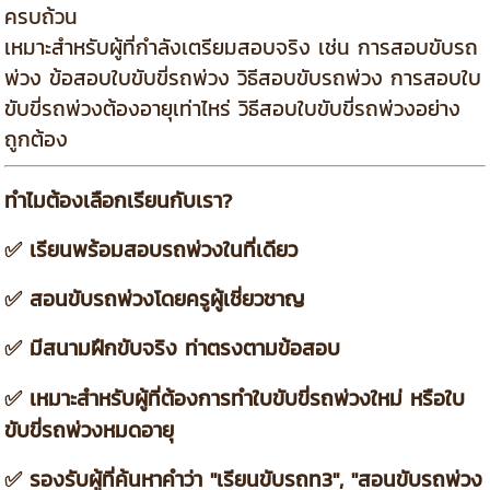
ครบถ้วน
เหมาะสำหรับผู้ที่กำลังเตรียมสอบจริง เช่น
การสอบขับรถ
พ่วง
ข้อสอบใบขับขี่รถพ่วง
วิธีสอบขับรถพ่วง
การสอบใบ
ขับขี่รถพ่วงต้องอายุเท่าไหร่
วิธีสอบใบขับขี่รถพ่วงอย่าง
ถูกต้อง
ทำไมต้องเลือกเรียนกับเรา?
✅ เรียนพร้อมสอบรถพ่วงในที่เดียว
✅ สอนขับรถพ่วงโดยครูผู้เชี่ยวชาญ
✅ มีสนามฝึกขับจริง ท่าตรงตามข้อสอบ
✅ เหมาะสำหรับผู้ที่ต้องการทำใบขับขี่รถพ่วงใหม่ หรือใบ
ขับขี่รถพ่วงหมดอายุ
✅ รองรับผู้ที่ค้นหาคำว่า "
เรียนขับรถท3
", "
สอนขับรถพ่วง