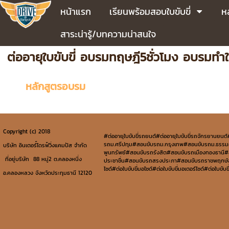
หน้าแรก
เรียนพร้อมสอบใบขับขี่
ห
สาระน่ารู้/บทความน่าสนใจ
ต่ออายุใบขับขี่ อบรมทฤษฎี5ชั่วโมง อบรมทำใบ
หลักสูตรอบรม
Copyright (c) 2018
#ต่ออายุใบขับขี่รถยนต์#ต่ออายุใบขับขี่รถจักรยานยนต
รถม.ศรีปทุม#สอนขับรถม.กรุงเทพ#สอนขับรถม.ธรร
บริษัท อินเตอร์์ไดรฟ์วิ่งแคมปัส จำกัด
พูนทรัพย์#สอนขับรถรังสิต#สอนขับรถเมืองทองธาน
ที่อยู่บริษัท 88 หมู่2 ต.คลองหนึ่ง
ประชาชื่น#สอนขับรถสรงประภา#สอนขับรถราชพฤกษ์#สอน
ไซด์#ต่อใบขับขี่มอไซด์#ต่อใบขับขี่มอเตอร์ไซด์#ต่อใ
อ.คลองหลวง จังหวัดประทุมธานี 12120