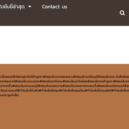
บขับขี่ล่าสุด
Contact us
อายุใบขับขี่คลอง2#ต่ออายุใบขับขี่ลำลูกกา#สอนขับรถคลองหลวง#สอนขับรถธัญบุรี#สอนขับรถม.รังสิต#ส
บรถปทุมธานี#สอนขับรถนวนคร#สอนขับรถโรจนะ#สอนขับรถวังน้อย#สอนขับรถลำลูกกา#สอนขับร
บรถปากเกร็ด#สอนขับรถนนทบุรี#สอนขับรถแคราย#สอนขับรถแยกสวนสมเด็จ#สอนขับรถติวานนท์#ส
ยนต์#ทำใบขับขี่รังสิต#ทำใบขับขี่ปทุม#ทำใบขับขี่ดอนเมือง#ทำใบขับขี่รถมอไซด์#ทำใบขับขี่รถ
องประชุมรังสิต