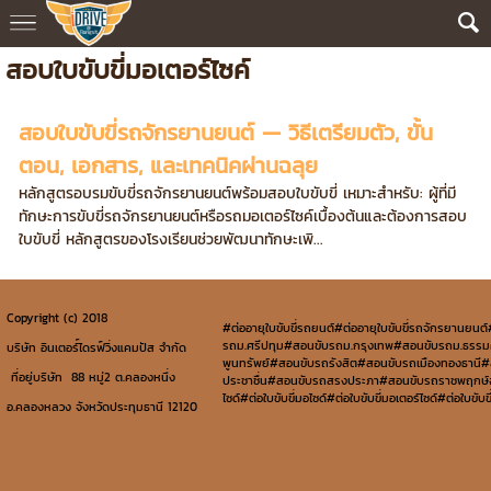
สอบใบขับขี่มอเตอร์ไซค์
สอบใบขับขี่รถจักรยานยนต์ — วิธีเตรียมตัว, ขั้น
ตอน, เอกสาร, และเทคนิคผ่านฉลุย
หลักสูตรอบรมขับขี่รถจักรยานยนต์พร้อมสอบใบขับขี่ เหมาะสำหรับ: ผู้ที่มี
ทักษะการขับขี่รถจักรยานยนต์หรือรถมอเตอร์ไซค์เบื้องต้นและต้องการสอบ
ใบขับขี่ หลักสูตรของโรงเรียนช่วยพัฒนาทักษะเพิ...
Copyright (c) 2018
#ต่ออายุใบขับขี่รถยนต์#ต่ออายุใบขับขี่รถจักรยานยนต
รถม.ศรีปทุม#สอนขับรถม.กรุงเทพ#สอนขับรถม.ธรร
บริษัท อินเตอร์์ไดรฟ์วิ่งแคมปัส จำกัด
พูนทรัพย์#สอนขับรถรังสิต#สอนขับรถเมืองทองธาน
ที่อยู่บริษัท 88 หมู่2 ต.คลองหนึ่ง
ประชาชื่น#สอนขับรถสรงประภา#สอนขับรถราชพฤกษ์#สอน
ไซด์#ต่อใบขับขี่มอไซด์#ต่อใบขับขี่มอเตอร์ไซด์#ต่อใ
อ.คลองหลวง จังหวัดประทุมธานี 12120