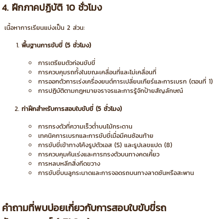
ฝึกภาคปฏิบัติ 10 ชั่วโมง
4.
เนื้อหาการเรียนแบ่งเป็น
2
ส่วน
:
พื้นฐานการขับขี่
(5
ชั่วโมง
)
การเตรียมตัวก่อนขับขี่
การควบคุมรถทั้งในขณะเคลื่อนที่และไม่เคลื่อนที่
การออกตัวการเร่งเครื่องยนต์การเปลี่ยนเกียร์และการเบรก
(
ตอนที่
1)
การปฏิบัติตามกฎหมายจราจรและการรู้จักป้ายสัญลักษณ์
ท่าฝึกสำหรับการสอบใบขับขี่
(5
ชั่วโมง
)
การทรงตัวที่ความเร็วต่ำบนไม้กระดาน
เทคนิคการเบรกและการขับขี่เมื่อมีคนซ้อนท้าย
การขับขี่เข้าทางโค้งรูปตัวเอส
(S)
และรูปเลขแปด
(8)
การควบคุมคันเร่งและการทรงตัวบนทางคดเคี้ยว
การหลบหลีกสิ่งกีดขวาง
การขับขี่บนลูกระนาดและการจอดรถบนทางลาดชันหรือสะพาน
คำถามที่พบบ่อยเกี่ยวกับการสอบใบขับขี่รถ